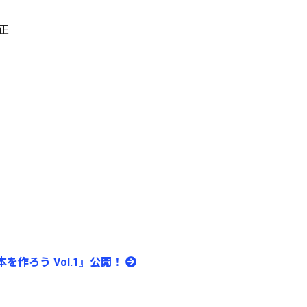
正
で本を作ろう Vol.1』公開！