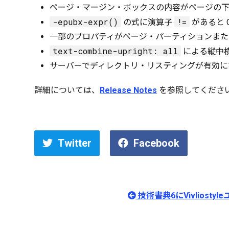
ページ・マージン・ボックスの内容がページの
-epubx-expr()
!=
の式に演算子
があると 
一部のプロパティがページ・パーティションま
text-combine-upright: all
による縦中横
サーバーでディレクトリ・リスティングが有効にな
詳細については、
Release Notes
を参照してくださ
Twitter
Facebook
技術書典6にVivliost