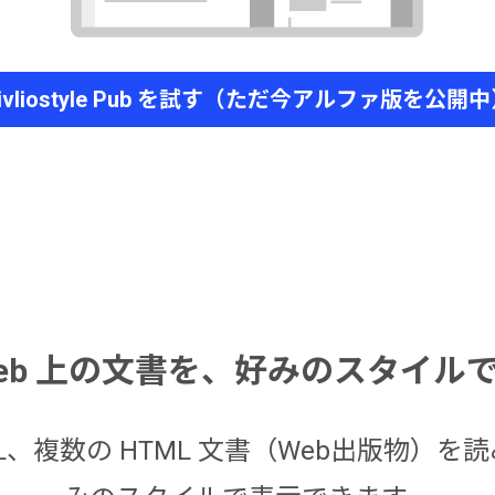
ivliostyle Pub を試す（ただ今アルファ版を公開
 Web 上の文書を、好みのスタイ
PUB や HTML、複数の HTML 文書（Web出