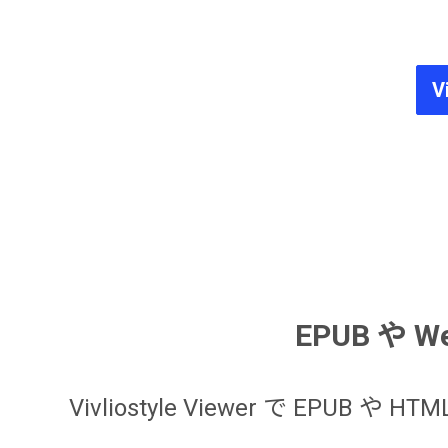
V
EPUB や
Vivliostyle Viewer で E