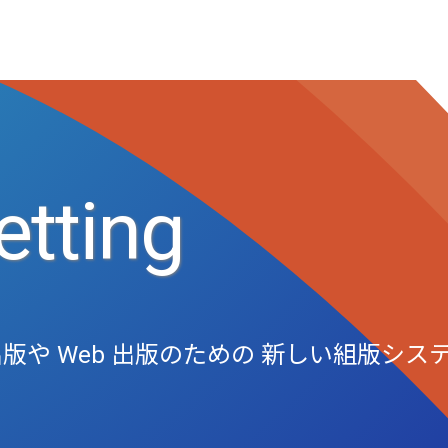
tting
版や Web 出版のための
新しい組版シス