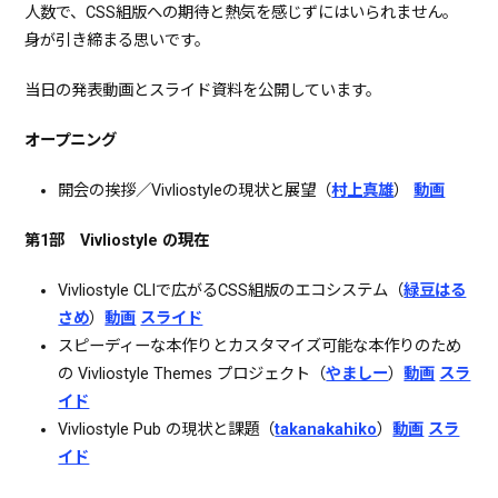
人数で、CSS組版への期待と熱気を感じずにはいられません。
身が引き締まる思いです。
当日の発表動画とスライド資料を公開しています。
オープニング
開会の挨拶／Vivliostyleの現状と展望（
村上真雄
）
動画
第1部 Vivliostyle の現在
Vivliostyle CLIで広がるCSS組版のエコシステム（
緑豆はる
さめ
）
動画
スライド
スピーディーな本作りとカスタマイズ可能な本作りのため
の Vivliostyle Themes プロジェクト（
やましー
）
動画
スラ
イド
Vivliostyle Pub の現状と課題（
takanakahiko
）
動画
スラ
イド