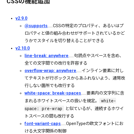
CSSの機能追加
v2.9.0
@supports
……CSSの特定のプロパティ、あるいはプ
ロパティと値の組み合わせがサポートされているかど
うかでスタイルを切り替えることができる
v2.10.0
line-break: anywhere
……句読点やスペースを含め、
全ての文字間での改行を許容する
overflow-wrap: anywhere
……インライン要素に対し
てテキストが行ボックスからあふれないよう、通常改
行しない箇所でも改行する
white-space: break-spaces
……要素内の文字列に含
white-
まれるホワイトスペースの扱いを規定。
space: pre-wrap
と似ているが、連続するホワイ
トスペースの間も改行する
font-variant-caps
……OpenTypeの欧文フォントにお
ける大文字関係の制御