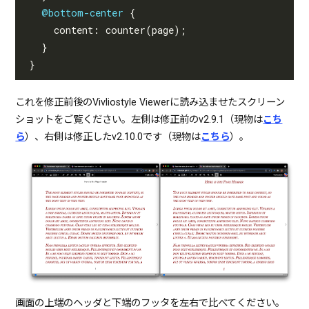
@bottom-center
{
content
:
counter
(
page
);
}
}
これを修正前後のVivliostyle Viewerに読み込ませたスクリーン
ショットをご覧ください。左側は修正前のv2.9.1（現物は
こち
ら
）、右側は修正したv2.10.0です（現物は
こちら
）。
画面の上端のヘッダと下端のフッタを左右で比べてください。