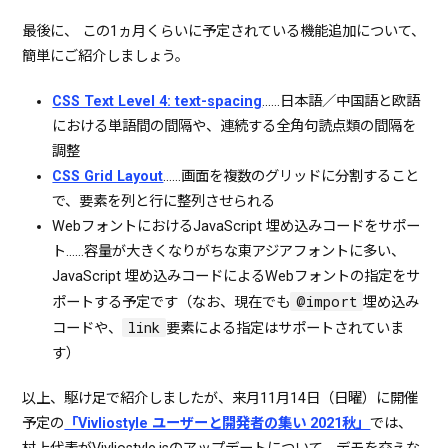
最後に、 この1ヵ月くらいに予定されている機能追加について、
簡単にご紹介しましょう。
CSS Text Level 4: text-spacing
……日本語／中国語と欧語
における単語間の間隔や、連続する全角句読点類の間隔を
調整
CSS Grid Layout
……画面を複数のグリッドに分割すること
で、要素を列と行に整列させられる
WebフォントにおけるJavaScript 埋め込みコードをサポー
ト……容量が大きくなりがちな東アジアフォントに多い、
JavaScript 埋め込みコードによるWebフォントの指定をサ
@import
ポートする予定です（なお、現在でも
埋め込み
link
コードや、
要素による指定はサポートされていま
す）
以上、駆け足で紹介しましたが、来月11月14日（日曜）に開催
予定の
「Vivliostyle ユーザーと開発者の集い 2021秋」
では、