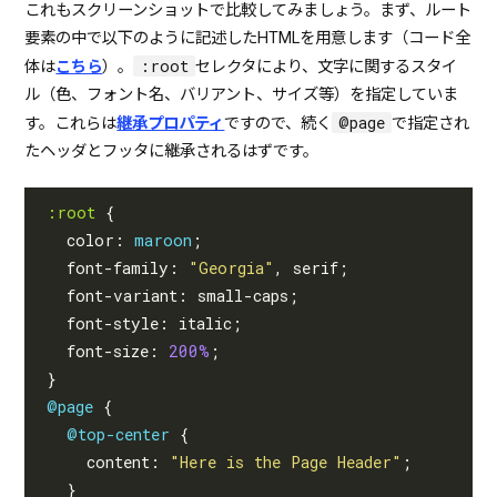
これもスクリーンショットで比較してみましょう。まず、ルート
要素の中で以下のように記述したHTMLを用意します（コード全
:root
体は
こちら
）。
セレクタにより、文字に関するスタイ
ル（色、フォント名、バリアント、サイズ等）を指定していま
@page
す。これらは
継承プロパティ
ですので、続く
で指定され
たヘッダとフッタに継承されるはずです。
:root
{
color
:
maroon
;
font-family
:
"Georgia"
,
serif
;
font-variant
:
small-caps
;
font-style
:
italic
;
font-size
:
200%
;
}
@page
{
@top-center
{
content
:
"Here is the Page Header"
;
}