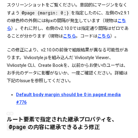
スクリーンショットをご覧ください。意図的にマージンをなく
@page {margin: 0;}
すよう
を指定したのに、左側のv2.9.1
の緑色枠の外側には8pxの間隔が発生しています（現物は
こち
ら
）。それに対し、右側のv2.10.0では指定通り間隔はゼロであ
ることが分かります（現物は
こちら
。コードは
こちら
）。
この修正により、v2.10.0の前後で組版結果が異なる可能性があ
ります。Vivliostyle.jsを組み込んだ Vivliostyle Viewer、
Vivliostyle CLI、Create Bookを、以前からお使いのユーザは、
お手元のデータに影響がないか、一度ご確認ください。詳細は
下記のIssueを参照してください。
Default body margin should be 0 in paged media
#776
ルート要素で指定された継承プロパティを、
@page
の内容に継承できるよう修正