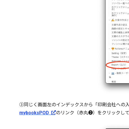
③同じく画面左のインデックスから「印刷会社への
mybooksPOD
のリンク（赤丸❷）をクリックし